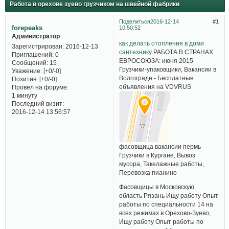
Работа в орехове зуево грузчиком на швейной фабрики
Поделиться
2016-12-14
1
forepeaks
10:50:52
Администратор
как делать отопления в доми
Зарегистрирован
: 2016-12-13
сантехнику
РАБОТА В СТРАНАХ
Приглашений:
0
ЕВРОСОЮЗА: июня 2015
Сообщений:
15
Грузчики-упаковщики, Вакансии в
Уважение:
[+0/-0]
Волгограде - Бесплатные
Позитив:
[+0/-0]
объявления на VDVRUS
Провел на форуме:
1 минуту
Последний визит:
2016-12-14 13:56:57
фасовщица вакансии пермь
Грузчики в Кургане, Вывоз
мусора, Такелажные работы,
Перевозка пианино
Фасовщицы в Московскую
область Рязань Ищу работу Опыт
работы по специальности 14 на
всех режимах в Орехово-Зуево;
Ищу работу Опыт работы по