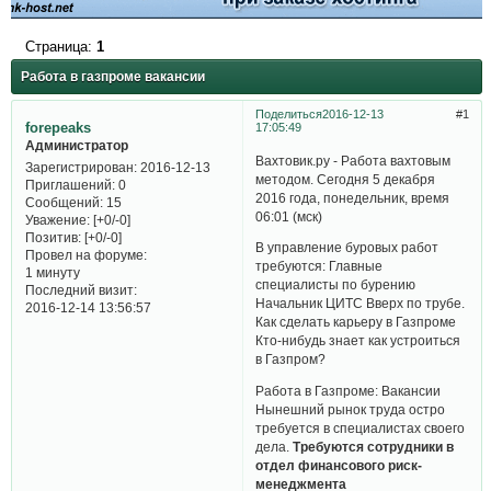
Страница:
1
Работа в газпроме вакансии
Поделиться
2016-12-13
1
forepeaks
17:05:49
Администратор
Вахтовик.ру - Работа вахтовым
Зарегистрирован
: 2016-12-13
методом. Сегодня 5 декабря
Приглашений:
0
2016 года, понедельник, время
Сообщений:
15
06:01 (мск)
Уважение:
[+0/-0]
Позитив:
[+0/-0]
В управление буровых работ
Провел на форуме:
требуются: Главные
1 минуту
специалисты по бурению
Последний визит:
Начальник ЦИТС Вверх по трубе.
2016-12-14 13:56:57
Как сделать карьеру в Газпроме
Кто-нибудь знает как устроиться
в Газпром?
Работа в Газпроме: Вакансии
Нынешний рынок труда остро
требуется в специалистах своего
дела.
Требуются сотрудники в
отдел финансового риск-
менеджмента