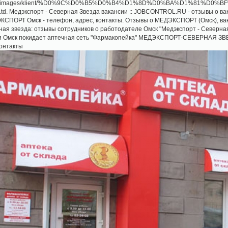
sk.td. Медэкспорт - Северная Звезда вакансии :: JOBCONTROL.RU - отзывы
КСПОРТ Омск - телефон, адрес, контакты. Отзывы о МЕДЭКСПОРТ (Омск), ва
ая звезда: отзывы сотрудников о работодателе Омск "Медэкспорт - Северная
ти Омск покидает аптечная сеть "Фармакопейка" МЕДЭКСПОРТ-СЕВЕРНАЯ ЗВЕ
контакты