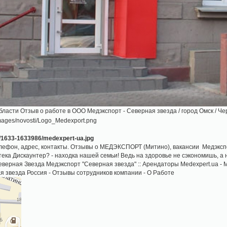
бласти Отзыв о работе в ООО Медэкспорт - Северная звезда / город Омск / Ч
ефон, адрес, контакты. Отзывы о МЕДЭКСПОРТ (Митино), вакансии Медэкспор
тека Дискаунтер? - находка нашей семьи! Ведь на здоровье не сэкономишь, а н
Северная Звезда Медэкспорт "Северная звезда" :: Арендаторы Medexpert.ua 
я звезда Россия - Отзывы сотрудников компании - О Работе