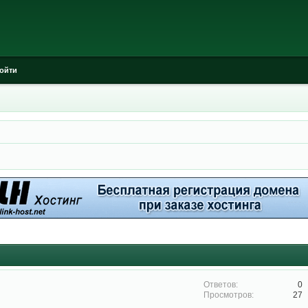
ойти
0
27