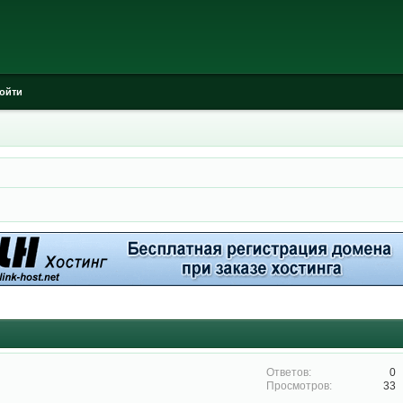
ойти
0
33