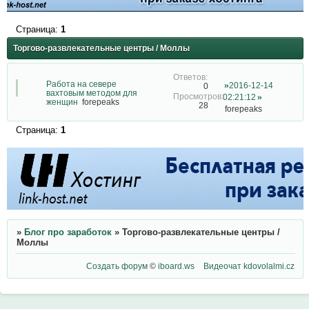
Страница:
1
Торгово-развлекательные центры / Моллы
Работа на севере
2016-12-14
0
вахтовым методом для
02:21:12
женщин
forepeaks
28
forepeaks
Страница:
1
»
Блог про заработок
»
Торгово-развлекательные центры /
Моллы
Создать форум
©
iboard.ws
Видеочат
kdovolalmi.cz